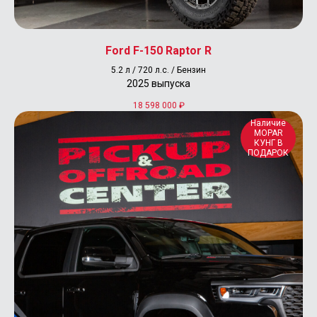
Наши проекты
Адрес магазина
Ford F-150 Raptor R
г. Москва, ул. Сколковское шоссе д.31, стр. 1
ТЦ «СпортХит», 1 этаж, пав. 65А (
карта
)
5.2 л / 720 л.с. / Бензин
пн.-вс.: 10:00-20:00
2025 выпуска
Контакты
18 598 000
₽
+7 (495) 177-57-57
Наличие
info@pickup-offroad-center.ru
MOPAR
КУНГ В
ПОДАРОК