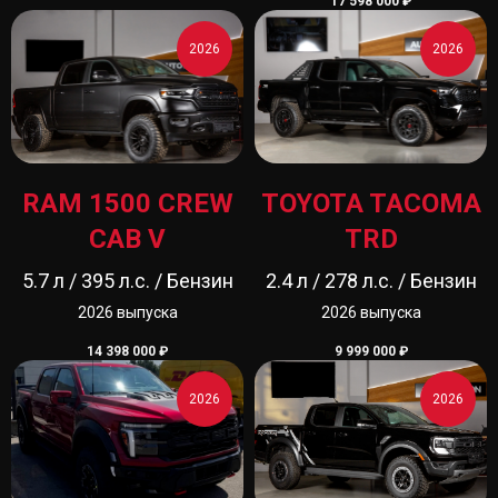
17 598 000
₽
Адрес магазина
2026
2026
г. Москва, ул. Сколковское шоссе д.31, стр. 1
ТЦ «СпортХит», 1 этаж, пав. 65А (
карта
)
пн.-вс.: 10:00-20:00
Контакты
+7 (495) 177-57-57
info@pickup-offroad-center.ru
RAM 1500 CREW
TOYOTA TACOMA
CAB V
TRD
5.7 л / 395 л.с. / Бензин
2.4 л / 278 л.с. / Бензин
2026 выпуска
2026 выпуска
14 398 000
₽
9 999 000
₽
2026
2026