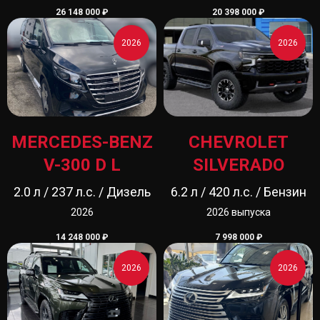
26 148 000
₽
20 398 000
₽
2026
2026
MERCEDES-BENZ
CHEVROLET
V-300 D L
SILVERADO
2.0 л / 237 л.с. / Дизель
6.2 л / 420 л.с. / Бензин
2026
2026 выпуска
14 248 000
₽
7 998 000
₽
2026
2026