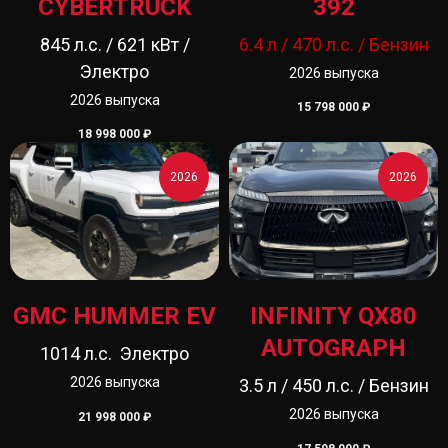
CYBERTRUCK
392
845 л.с. / 621 кВт /
6.4 л / 470 л.с. /
Бензин
Электро
2026 выпуска
2026 выпуска
15 798 000
₽
18 998 000
₽
2026
2026
Автомобили в наличии
Новые автомобили
Автомобили с пробегом
Автомобили под заказ
GMC НUMMER EV
INFINITY QX80
Аксессуары и запчасти
AUTOGRAPH
1014 л.с. Электро
Блог
Новости
2026 выпуска
3.5 л / 450 л.с. / Бензин
Видео
2026 выпуска
21 998 000
₽
Наши проекты