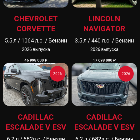
CHEVROLET
LINCOLN
CORVETTE
NAVIGATOR
5.5 л / 1064 л.с. / Бензин
3.5 л / 440 л.с. / Бензин
2026 выпуска
2026 выпуска
46 998 000
₽
17 698 000
₽
2026
2026
CADILLAC
CADILLAC
ESCALADE V ESV
ESCALADE V ESV
6.2 л / 682л.с. / Бензин
6.2 л / 682л.с. / Бензин