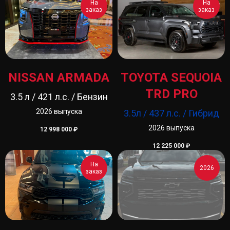
На
На
заказ
заказ
NISSAN ARMADA
TOYOTA SEQUOIA
TRD PRO
3.5 л / 421 л.с. / Бензин
2026 выпуска
3.5л / 437 л.с. / Гибрид
2026 выпуска
12 998 000
₽
12 225 000
₽
На
2026
заказ