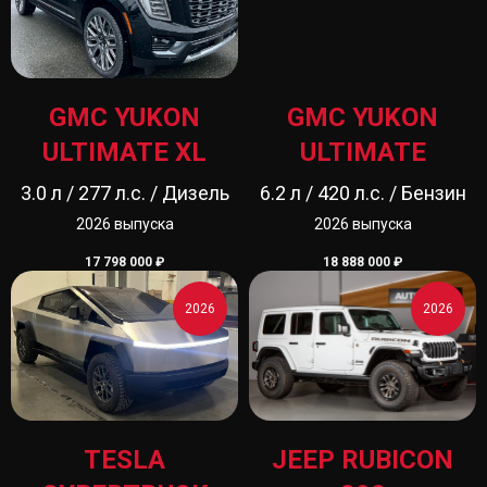
GMC YUKON
GMC YUKON
ULTIMATE XL
ULTIMATE
3.0 л / 277 л.с. / Дизель
6.2 л / 420 л.с. / Бензин
2026 выпуска
2026 выпуска
17 798 000
₽
18 888 000
₽
2026
2026
TESLA
JEEP RUBICON