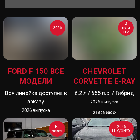
В
2026
пути
1LZ
FORD F 150 ВСЕ
CHEVROLET
МОДЕЛИ
CORVETTE E-RAY
Вся линейка доступна к
6.2 л / 655 л.с. / Гибрид
заказу
2026 выпуска
2026 выпуска
21 898 000
₽
На
2026
заказ
LUX/ONYX