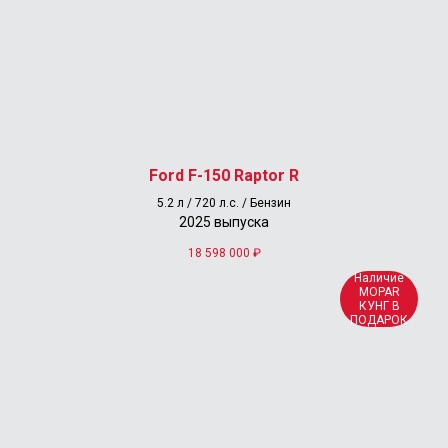
г. Москва, ул. Сколковское шоссе д.31, стр. 1
ТЦ «СпортХит», 1 этаж, пав. 65А (
карта
)
пн.-вс.: 10:00-20:00
Контакты
+7 (495) 177-57-57
info@pickup-offroad-center.ru
Ford F-150 Raptor R
5.2 л / 720 л.с. / Бензин
2025 выпуска
18 598 000
₽
Наличие
MOPAR
КУНГ В
ПОДАРОК