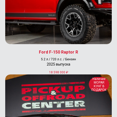
info@pickup-offroad-center.ru
Ford F-150 Raptor R
5.2 л / 720 л.с. / Бензин
2025 выпуска
18 598 000
₽
Наличие
MOPAR
КУНГ В
ПОДАРОК