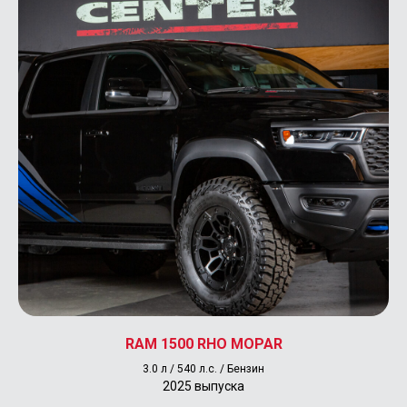
Адрес магазина
г. Москва, ул. Сколковское шоссе д.31, стр. 1
ТЦ «СпортХит», 1 этаж, пав. 65А (
карта
)
пн.-вс.: 10:00-20:00
Контакты
+7 (495) 177-57-57
info@pickup-offroad-center.ru
RAM 1500 RHO MOPAR
3.0 л / 540 л.с. / Бензин
2025 выпуска