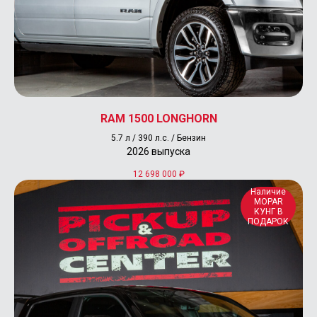
info@pickup-offroad-center.ru
RAM 1500 LONGHORN
5.7 л / 390 л.с. / Бензин
2026 выпуска
12 698 000
₽
Наличие
MOPAR
КУНГ В
ПОДАРОК