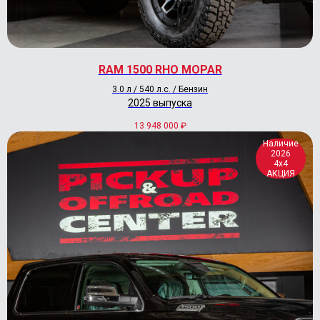
пн.-вс.: 10:00-20:00
Контакты
+7 (495) 177-57-57
info@pickup-offroad-center.ru
RAM 1500 RHO MOPAR
3.0 л / 540 л.с. / Бензин
2025 выпуска
13 948 000
₽
Наличие
2026
4x4
АКЦИЯ