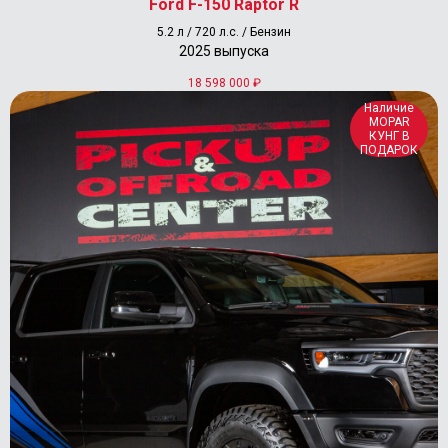
Ford F-150 Raptor R
Адрес магазина
5.2 л / 720 л.с. / Бензин
г. Москва, ул. Сколковское шоссе д.31, стр. 1
2025 выпуска
ТЦ «СпортХит», 1 этаж, пав. 65А (
карта
)
пн.-вс.: 10:00-20:00
18 598 000
₽
Контакты
Наличие
+7 (495) 177-57-57
MOPAR
КУНГ В
info@pickup-offroad-center.ru
ПОДАРОК