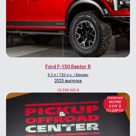
+7 (495) 177-57-57
info@pickup-offroad-center.ru
Ford F-150 Raptor R
5.2 л / 720 л.с. / Бензин
2025 выпуска
18 598 000
₽
Наличие
MOPAR
КУНГ В
ПОДАРОК